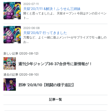
2020-07-11
天獄'20/7/11 &解決！ふうせん三姉妹
開くと思ってましたよ。 天獄オープン♪ 今回はテンの日イベン
ト…
2020-06-08
天獄'20/6/7 行ってきました
万魔など、よく一緒に遊ぶメンバーがサプライズで引っ越しの
お…
新しい記事
(2020-08-12)
週刊少年ジャンプ36·37合併号に新情報が！
過去の記事
(2020-08-10)
邪神 '20/8/10【戦闘の様子追記】
記事一覧