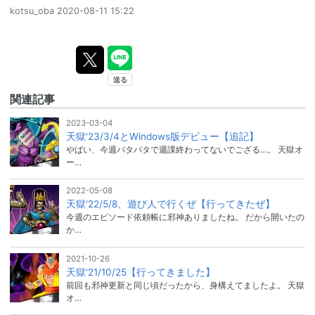
kotsu_oba
2020-08-11 15:22
関連記事
2023-03-04
天獄'23/3/4とWindows版デビュー【追記】
やばい、今週バタバタで週課終わってないでござる…。 天獄オ
ー…
2022-05-08
天獄'22/5/8、遊び人で行くぜ【行ってきたぜ】
今週のエピソード依頼帳に邪神ありましたね。 だから開いたの
か…
2021-10-26
天獄'21/10/25【行ってきました】
前回も邪神更新と同じ頃だったから、身構えてましたよ。 天獄
オ…